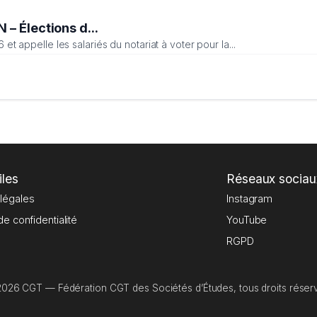
– Élections d...
 appelle les salariés du notariat à voter pour la...
iles
Réseaux sociau
légales
Instagram
de confidentialité
YouTube
RGPD
026 CGT — Fédération CGT des Sociétés d’Études, tous droits réser