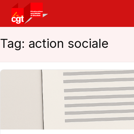
Retour
à
la
page
Tag:
action sociale
d’accueil