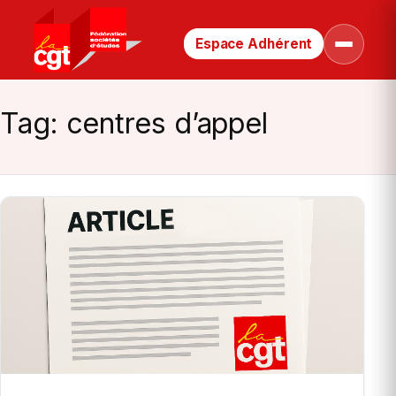
Espace Adhérent
Retour
Ouvrir
le
à
menu
la
page
Tag:
centres d’appel
d’accueil