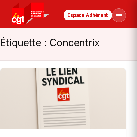
Espace Adhérent
Retour
Ouvrir
le
à
menu
la
page
Étiquette :
Concentrix
d’accueil