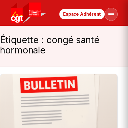
Espace Adhérent
Retour
Ouvrir
le
à
menu
la
page
Étiquette :
congé santé
d’accueil
hormonale