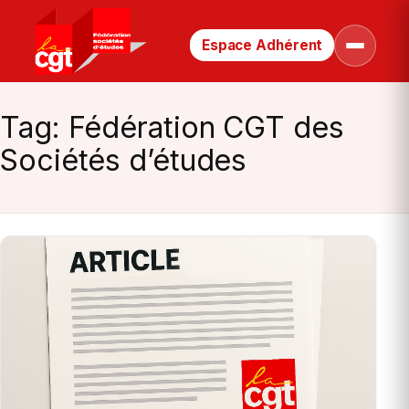
Espace Adhérent
Retour
Ouvrir
le
à
menu
la
page
Tag:
Fédération CGT des
d’accueil
Sociétés d’études