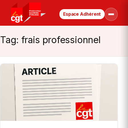
Espace Adhérent
Retour
Ouvrir
le
à
menu
la
page
Tag:
frais professionnel
d’accueil