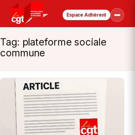
Espace Adhérent
Retour
Ouvrir
le
à
menu
la
page
Tag:
plateforme sociale
d’accueil
commune