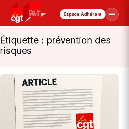
Espace Adhérent
Retour
Ouvrir
le
à
menu
la
page
Étiquette :
prévention des
d’accueil
risques