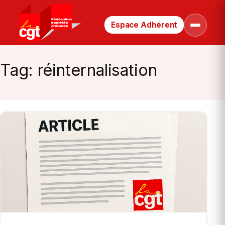
Espace Adhérent
Retour
Ouvrir
le
à
menu
la
page
Tag:
réinternalisation
d’accueil