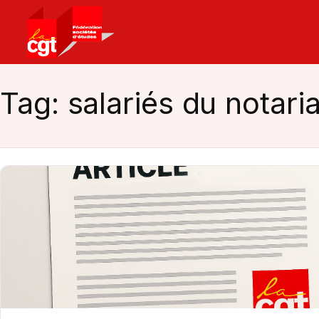
Retour
à
la
page
Tag:
salariés du notaria
d’accueil