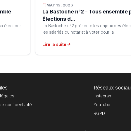
MAY 13, 2026
emble
La Bastoche n°2 – Tous ensemble 
Élections d...
x élections
La Bastoche n°2 présente les enjeux des éle
les salariés du notariat à voter pour la...
Lire la suite
iles
Réseaux sociau
légales
Instagram
de confidentialité
YouTube
RGPD