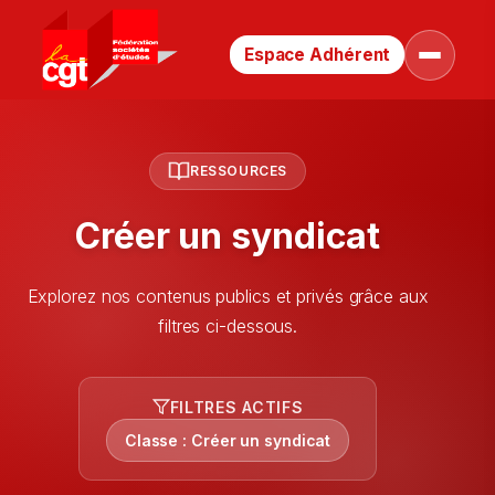
Espace Adhérent
Retour
Ouvrir
le
à
menu
la
page
d’accueil
RESSOURCES
Créer un syndicat
Explorez nos contenus publics et privés grâce aux
filtres ci-dessous.
FILTRES ACTIFS
Classe : Créer un syndicat