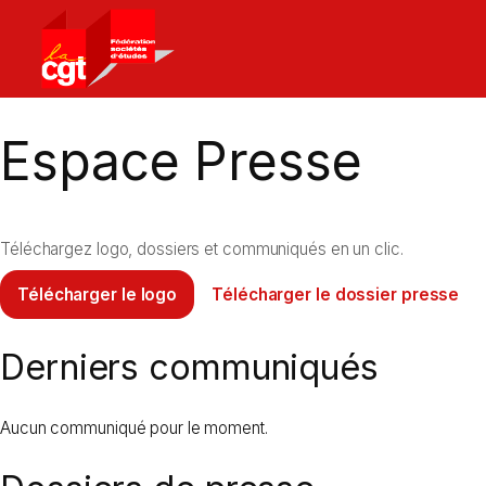
Retour
à
la
page
Espace Presse
d’accueil
Téléchargez logo, dossiers et communiqués en un clic.
Télécharger le logo
Télécharger le dossier presse
Derniers communiqués
Aucun communiqué pour le moment.