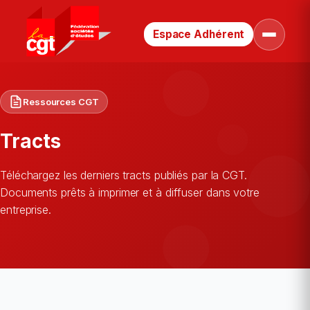
Espace Adhérent
Retour
Ouvrir
le
à
menu
la
page
d’accueil
Ressources CGT
Tracts
Téléchargez les derniers tracts publiés par la CGT.
Documents prêts à imprimer et à diffuser dans votre
entreprise.